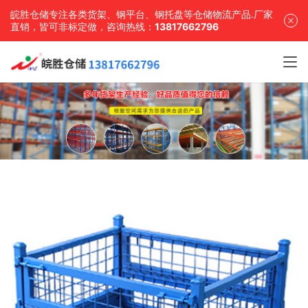
皖胜仓储专注各类货架、钢平台、钢托盘等仓储物流产品.厂家
直销，皆可非标定做，咨询热线：
13817662796