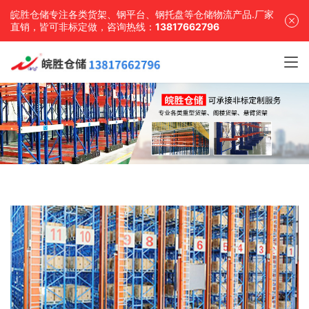
皖胜仓储专注各类货架、钢平台、钢托盘等仓储物流产品.厂家
直销，皆可非标定做，咨询热线：
13817662796