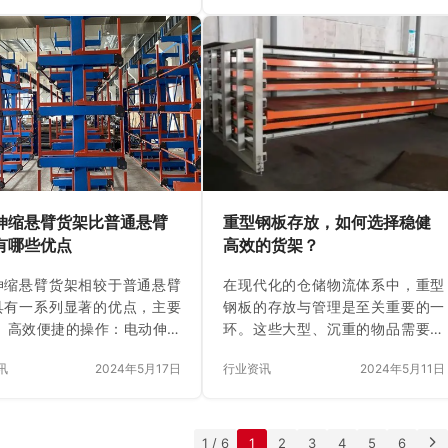
更长。这样可以减少商家采购托盘
的频率，减少使用方在仓储辅助设
备上面的支持，为更加方便的仓储
节约更多的成本。托盘面板示意 钢
制托盘钢制托盘组成：1、托盘面
板：该托盘折边共有19个折边，相
比市面上的13折边面板以及同规格
的方管承载要好，通过多次承载实
验表明，该19折边的托盘面板承载
是同规格（厚度）面板的1.3-1.5倍
伸缩悬臂货架比普通悬臂
重型钢板存放，如何选择稳健
左右，有效的提高的托盘面板的承
有哪些优点
高效的货架？
载能力…
伸缩悬臂货架相较于普通悬臂
在现代化的仓储物流体系中，重型
具有一系列显著的优点，主要
钢板的存放与管理是至关重要的一
： 高效便捷的操作：电动伸缩
环。这些大型、沉重的物品需要特
货架通过电动控制实现悬臂的
殊的货架来支撑和存储，以确保安
讯
2024年5月17日
行业资讯
2024年5月11日
，无需人工操作，极大地提高
全、高效和便捷。那么，如何选择
作效率。同时，电动操作还降
一款既稳健又高效的重型钢板存放
人工搬运货物时的劳动强度，
货架呢？今天，我们就来一起探讨
了可能的安全隐患。 更高的空
这个问题。 一、明确需求，量身定
1 / 6
1
2
3
4
5
6