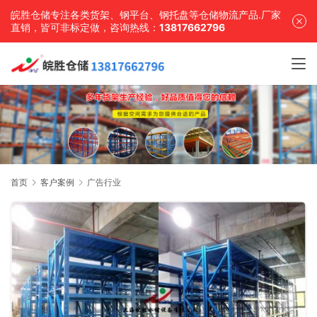
皖胜仓储专注各类货架、钢平台、钢托盘等仓储物流产品.厂家
直销，皆可非标定做，咨询热线：
13817662796
首页
客户案例
广告行业