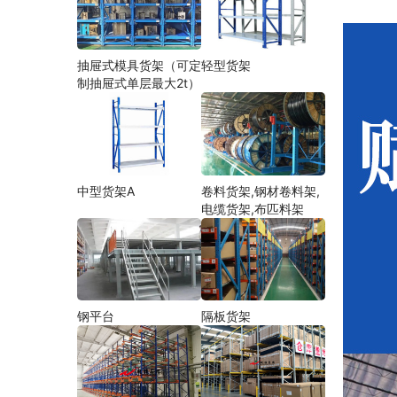
抽屉式模具货架（可定
轻型货架
制抽屉式单层最大2t）
中型货架A
卷料货架,钢材卷料架,
电缆货架,布匹料架
钢平台
隔板货架