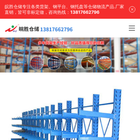
皖胜仓储专注各类货架、钢平台、钢托盘等仓储物流产品.厂家
直销，皆可非标定做，咨询热线：
13817662796