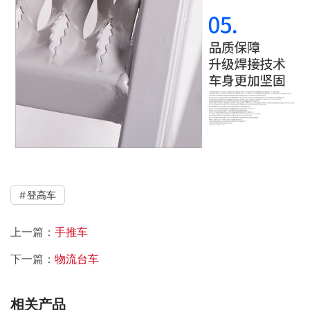
登高车
上一篇：
手推车
下一篇：
物流台车
相关产品