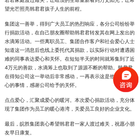
君君家庭渡过难关，让暗淡的生命重新看到万丈阳光，让希
望光芒照亮韩君君孩子人生的前程。
集团这一善举，得到广大员工的热烈响应，各分公司纷纷举
行捐款活动，在自己朋友圈帮助韩君君转发其在网上发出的
水滴筹活动。一些离职员工、集团合作客户和社会爱心人士
知道这一消息后也线上委托代其捐款，以实际行动对遭遇困
难的同事表达爱心和关怀。在短短半天的时间就筹集到了近
4万元的善款，水滴筹上也取到了源源不断的帮助。韩君君
在得知公司这一举动后非常感动，一再表示这是他遇到最暖
心的事情，感谢公司给予的关怀。
点点爱心，汇聚成爱心的暖河。本次爱心捐款活动，充分体
现了集团作为员工的暖心港湾，关爱员工良好的企业文化。
最后，皖胜集团衷心希望韩君君一家人渡过难关，祝愿小朋
友早日康复。