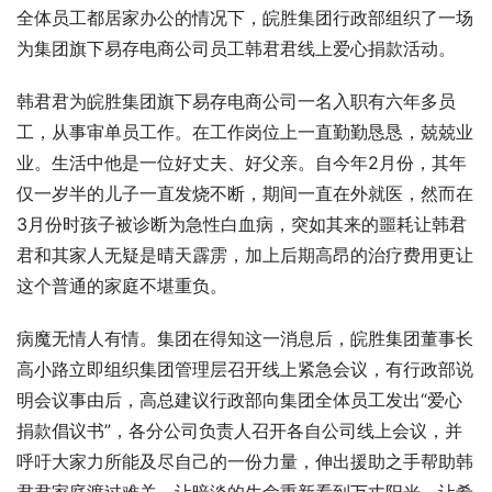
全体员工都居家办公的情况下，皖胜集团行政部组织了一场
为集团旗下易存电商公司员工韩君君线上爱心捐款活动。
韩君君为皖胜集团旗下易存电商公司一名入职有六年多员
工，从事审单员工作。在工作岗位上一直勤勤恳恳，兢兢业
业。生活中他是一位好丈夫、好父亲。自今年2月份，其年
仅一岁半的儿子一直发烧不断，期间一直在外就医，然而在
3月份时孩子被诊断为急性白血病，突如其来的噩耗让韩君
君和其家人无疑是晴天霹雳，加上后期高昂的治疗费用更让
这个普通的家庭不堪重负。
病魔无情人有情。集团在得知这一消息后，皖胜集团董事长
高小路立即组织集团管理层召开线上紧急会议，有行政部说
明会议事由后，高总建议行政部向集团全体员工发出“爱心
捐款倡议书”，各分公司负责人召开各自公司线上会议，并
呼吁大家力所能及尽自己的一份力量，伸出援助之手帮助韩