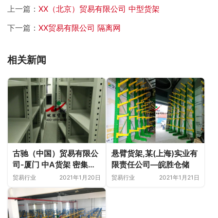
上一篇：
XX（北京）贸易有限公司 中型货架
下一篇：
XX贸易有限公司 隔离网
相关新闻
悬臂货架,某(上海)实业有
古驰（中国）贸易有限公
限责任公司—皖胜仓储
司-厦门 中A货架 密集柜
更衣柜
贸易行业
2021年1月21日
贸易行业
2021年1月20日