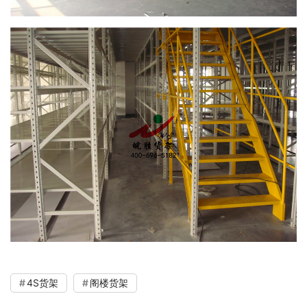
4S货架
阁楼货架